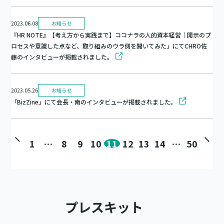
2023.06.08
お知らせ
『HR NOTE』【考え方から実践まで】ココナラの人的資本経営｜開示のプ
ロセスや意識した点など、取り組みのウラ側を聞いてみた」にてCHRO佐
藤のインタビューが掲載されました。
2023.05.26
お知らせ
「BizZine」にて会長・南のインタビューが掲載されました。
1
…
8
9
10
11
12
13
14
…
50
投
稿
の
プレスキット
ペ