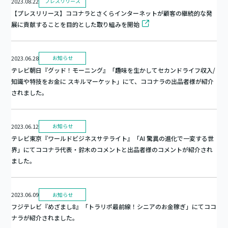
2023.08.22
プレスリリース
【プレスリリース】ココナラとさくらインターネットが顧客の継続的な発
展に貢献することを⽬的とした取り組みを開始
2023.06.28
お知らせ
テレビ朝日『グッド！モーニング』「趣味を生かしてセカンドライフ収入/
知識や特技をお金に スキルマーケット」にて、ココナラの出品者様が紹介
されました。
2023.06.12
お知らせ
テレビ東京『ワールドビジネスサテライト』「AI 驚異の進化で一変する世
界」にてココナラ代表・鈴木のコメントと出品者様のコメントが紹介され
ました。
2023.06.09
お知らせ
フジテレビ『めざまし8』「トラリポ最前線！シニアのお金稼ぎ」にてココ
ナラが紹介されました。