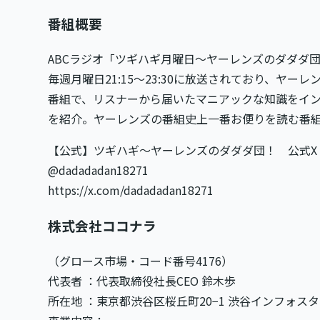
番組概要
ABCラジオ「ツギハギ月曜日〜ヤーレンズのダダダ
毎週月曜日21:15〜23:30に放送されており、ヤ
番組で、リスナーから届いたマニアックな知識をイ
を紹介。ヤーレンズの番組史上一番お便りを読む番
【公式】ツギハギ～ヤーレンズのダダダ団！ 公式X
@dadadadan18271
https://x.com/dadadadan18271
株式会社ココナラ
（グロース市場・コード番号4176）
代表者 ：代表取締役社長CEO 鈴木歩
所在地 ：東京都渋谷区桜丘町20−1 渋谷インフォスタ