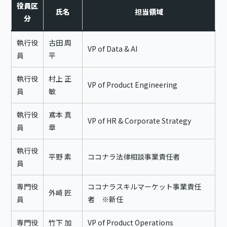
役員区
氏名
担
当領域
分
執行役
古田 周
VP of Data & AI
員
平
執行役
村上 正
VP of Product Engineering
員
敏
執行役
鳶本 真
VP of HR & Corporate Strategy
員
章
執行役
平野 素
ココナラ法律相談事業責任者
員
専門役
ココナラスキルマーケット事業責任
外崎 匠
員
者 ※新任
専門役
竹下 加
VP of Product Operations