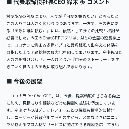
■ 代表取締役社長CEO 鈴木 歩 コメント
対話型AIの普及により、人々が『何かを始めたい』と思ったと
きの入り口は大きく変わりつつあります。一方で、その先にあ
る『実際に誰に頼むか』には、依然として多くの比較と検討が
必要でした。今回のChatGPTアプリは、AIとの会話の延長線上
で、ココナラに集まる多様なプロと最短距離で出会える体験を
目指した上で流通総額の最大化を図ってまいります。今後もAIと
人の力を掛け合わせ、一人ひとりが『自分のストーリー』を生
きていく世の中の実現に取り組んでまいります。
■ 今後の展望
「ココナラ for ChatGPT」は、今後、提案精度のさらなる向上
に加え、見積もりや相談など対応機能の拡張を予定していま
す。今後は他のAIプラットフォームとの接続も積極的に検討
し、ユーザーが普段利用するAIの中から、必要なときにココナ
ラが抱えるプロ人材やサービスに発注できる環境を広げてまい