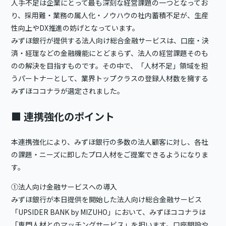
人手不足は企業にとって最も深刻な経営課題の一つとなってお
り、採用難・業務の属人化・ノウハウの社内蓄積不足が、生産
性向上やDX推進の妨げとなっています。
みずほ銀行が提供する法人向け総合金融サービスは、口座・決
済・経理などの金融機能にとどまらず、法人の経営課題そのも
のの解決を目指すものです。その中で、「人材不足」領域を担
うパートナーとして、業界トップクラスの登録人材数を擁する
みずほココナラが選定されました。
■ 連携強化のポイント
本連携強化により、みずほ銀行の多数の法人顧客に対し、各社
の課題・ニーズに即したプロ人材をご提案できるようになりま
す。
①法人向け金融サービスへの導入
みずほ銀行が本日提供を開始した法人向け総合金融サービス
「UPSIDER BANK by MIZUHO」において、みずほココナラは
「専門人材とのマッチングサービス」を担います。口座開設や