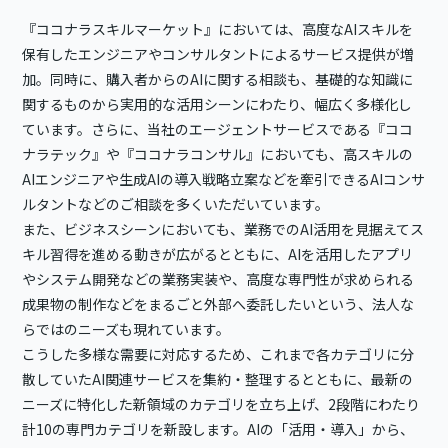
『ココナラスキルマーケット』においては、高度なAIスキルを
保有したエンジニアやコンサルタントによるサービス提供が増
加。同時に、購入者からのAIに関する相談も、基礎的な知識に
関するものから実用的な活用シーンにわたり、幅広く多様化し
ています。さらに、当社のエージェントサービスである『ココ
ナラテック』や『ココナラコンサル』においても、高スキルの
AIエンジニアや生成AIの導入戦略立案などを牽引できるAIコンサ
ルタントなどのご相談を多くいただいています。
また、ビジネスシーンにおいても、業務でのAI活用を見据えてス
キル習得を進める動きが広がるとともに、AIを活用したアプリ
やシステム開発などの業務実装や、高度な専門性が求められる
成果物の制作などをまるごと外部へ委託したいという、法人な
らではのニーズも現れています。
こうした多様な需要に対応するため、これまで各カテゴリに分
散していたAI関連サービスを集約・整理するとともに、最新の
ニーズに特化した新領域のカテゴリを立ち上げ、2段階にわたり
計10の専門カテゴリを新設します。AIの「活用・導入」から、