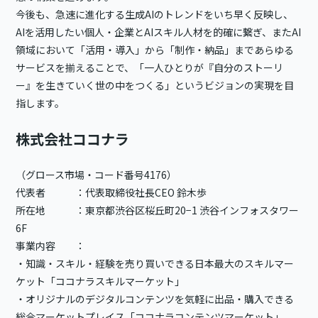
今後も、急速に進化する生成AIのトレンドをいち早く反映し、
AIを活用したい個人・企業とAIスキル人材を的確に繋ぎ、またAI
領域において「活用・導入」から「制作・納品」まであらゆる
サービスを揃えることで、「一人ひとりが『自分のストーリ
ー』を生きていく世の中をつくる」というビジョンの実現を目
指します。
株式会社ココナラ
（グロース市場・コード番号4176）
代表者 ：代表取締役社長CEO 鈴木歩
所在地 ：東京都渋谷区桜丘町20−1 渋谷インフォスタワー
6F
事業内容 ：
・知識・スキル・経験を売り買いできる日本最大のスキルマー
ケット「ココナラスキルマーケット」
・オリジナルのデジタルコンテンツを気軽に出品・購入できる
総合マーケットプレイス「ココナラコンテンツマーケット」