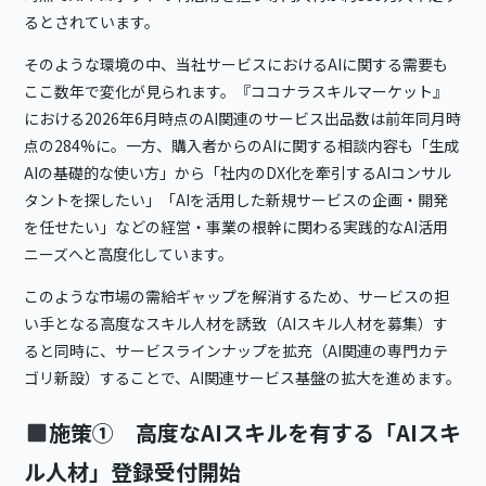
るとされています。
そのような環境の中、当社サービスにおけるAIに関する需要も
ここ数年で変化が見られます。『ココナラスキルマーケット』
における2026年6月時点のAI関連のサービス出品数は前年同月時
点の284%に。一方、購入者からのAIに関する相談内容も「生成
AIの基礎的な使い方」から「社内のDX化を牽引するAIコンサル
タントを探したい」「AIを活用した新規サービスの企画・開発
を任せたい」などの経営・事業の根幹に関わる実践的なAI活用
ニーズへと高度化しています。
このような市場の需給ギャップを解消するため、サービスの担
い手となる高度なスキル人材を誘致（AIスキル人材を募集）す
ると同時に、サービスラインナップを拡充（AI関連の専門カテ
ゴリ新設）することで、AI関連サービス基盤の拡大を進めます。
施策① 高度なAIスキルを有する「AIスキ
ル人材」登録受付開始